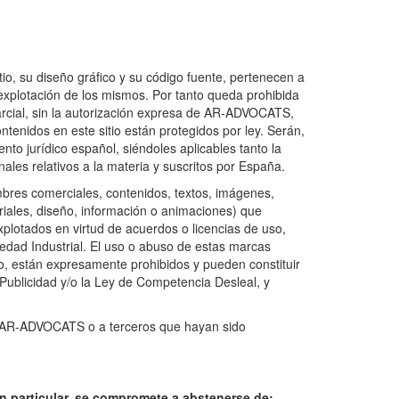
io, su diseño gráfico y su código fuente, pertenecen a
xplotación de los mismos. Por tanto queda prohibida
parcial, sin la autorización expresa de AR-ADVOCATS,
tenidos en este sitio están protegidos por ley. Serán,
to jurídico español, siéndoles aplicables tanto la
les relativos a la materia y suscritos por España.
res comerciales, contenidos, textos, imágenes,
triales, diseño, información o animaciones) que
plotados en virtud de acuerdos o licencias de uso,
dad Industrial. El uso o abuso de estas marcas
tio, están expresamente prohibidos y pueden constituir
 Publicidad y/o la Ley de Competencia Desleal, y
a AR-ADVOCATS o a terceros que hayan sido
, en particular, se compromete a abstenerse de: