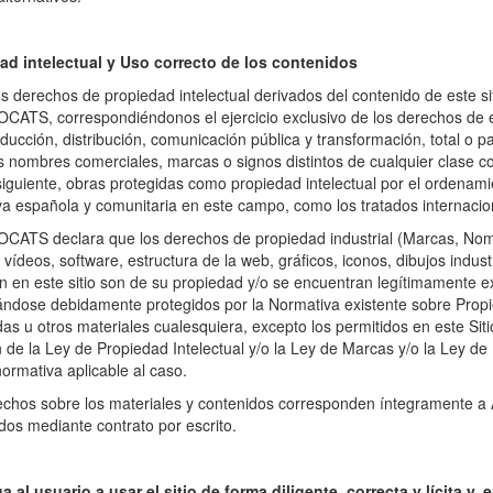
ad intelectual y
Uso correcto de los contenidos
s derechos de propiedad intelectual derivados del contenido de este sit
ATS, correspondiéndonos el ejercicio exclusivo de los derechos de e
ducción, distribución, comunicación pública y transformación, total o 
s nombres comerciales, marcas o signos distintos de cualquier clase con
iguiente, obras protegidas como propiedad intelectual por el ordenamien
a española y comunitaria en este campo, como los tratados internaciona
CATS declara que los derechos de propiedad industrial (Marcas, Nomb
 vídeos, software, estructura de la web, gráficos, iconos, dibujos indus
 en este sitio son de su propiedad y/o se encuentran legítimamente ex
ndose debidamente protegidos por la Normativa existente sobre Propie
das u otros materiales cualesquiera, excepto los permitidos en este Si
n de la Ley de Propiedad Intelectual y/o la Ley de Marcas y/o la Ley de
rmativa aplicable al caso.
echos sobre los materiales y contenidos corresponden íntegramente 
dos mediante contrato por escrito.
a al usuario a usar el sitio de forma diligente, correcta y lícita y