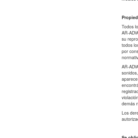
Propied
Todos lo
AR-ADVOC
su repro
todos lo
por cons
normativ
AR-ADVO
sonidos,
aparecen
encontrá
registra
violació
demás no
Los der
autoriza
Se oblig