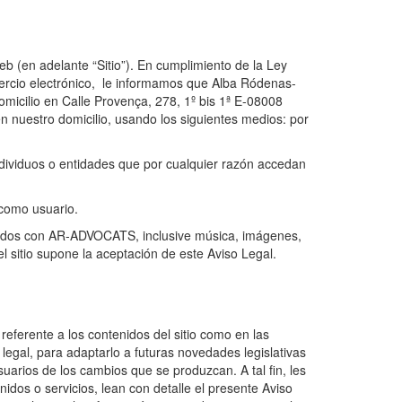
eb (en adelante “Sitio”). En cumplimiento de la Ley
omercio electrónico, le informamos que Alba Ródenas-
domicilio en Calle Provença, 278, 1º bis 1ª E-08008
 nuestro domicilio, usando los siguientes medios: por
ndividuos o entidades que por cualquier razón accedan
 como usuario.
ionados con AR-ADVOCATS, inclusive música, imágenes,
del sitio supone la aceptación de este Aviso Legal.
ferente a los contenidos del sitio como en las
 legal, para adaptarlo a futuras novedades legislativas
uarios de los cambios que se produzcan. A tal fin, les
dos o servicios, lean con detalle el presente Aviso