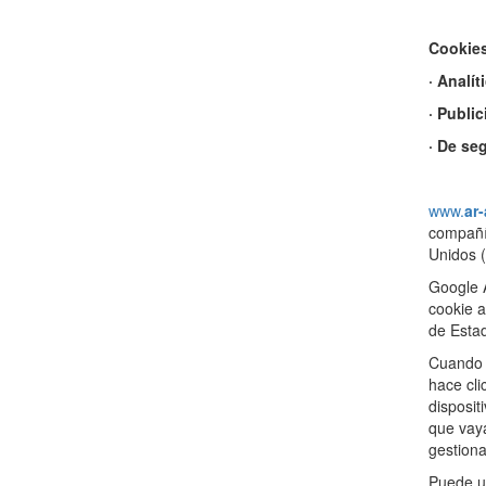
Cookies
· Analít
· Public
· De se
www.
ar
compañía
Unidos (
Google A
cookie a
de Esta
Cuando 
hace cli
disposit
que vaya
gestiona
Puede us