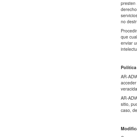
presten 
derechos
servicio
no destr
Procedim
que cual
enviar u
intelect
Polític
AR-ADVOC
acceder 
veracida
AR-ADVOC
sitio, 
caso, de
Modific