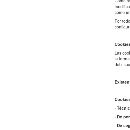
Como se 
modifica
como en
Por todo
configur
Cookie
Las cook
la forma
del usua
Existen
Cookies
· Técni
· De pe
· De se