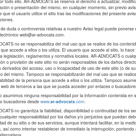
or todo ello, AR-ADVOCATS se reserva el derecho a actualizar, modificar
ación o presentación del mismo, en cualquier momento, sin previo aviso
 que el usuario utilice el sitio tras las modificaciones del presente av
ciones.
de duda o controversia relativas a nuestro Aviso legal puede ponerse e
electrónico web@ar-advocats.com.
ATS no se responsabiliza del mal uso que se realice de los contenidos
que accede a ellos o los utiliza. El usuario que accede al sitio, lo hace
la legislación, reglamentos y normativa locales. AR-ADVOCATS o cualqu
ón o provisión de este sitio no serán responsables de los daños directo
s derivados del acceso, uso o incapacidad de uso de este sitio (o de su
o del mismo. Tampoco se responsabilizarán del mal uso que se realice d
bilidad de la persona que accede a ellos o los utiliza. Tampoco asume
s web de terceros a las que se pueda acceder por enlaces o buscadores 
asumimos ninguna responsabilidad por la información contenida en si
 o buscadores desde
www.
ar-advocats
.com
.
ATS no garantiza la fiabilidad, disponibilidad o continuidad de los ser
cualquier responsabilidad por los daños y/o perjuicios que puedan debers
dad de su sitio o de sus servicios, aunque intentará facilitar, en la med
, así como intentar restablecer de inmediato la interrupción, poniendo 
lternativos.