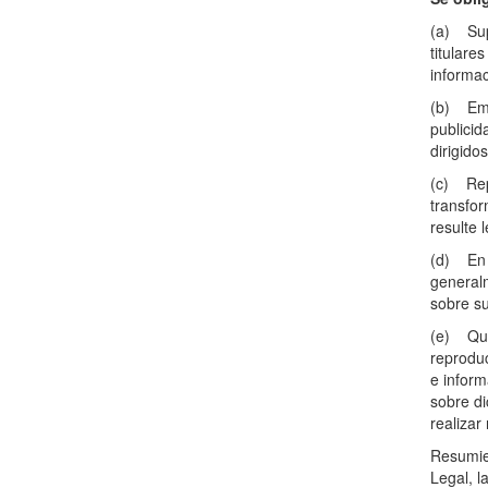
(a) Supr
titulare
informa
(b) Empl
publicid
dirigido
(c) Repr
transfor
resulte 
(d) En g
general
sobre su
(e) Qued
reproduc
e inform
sobre di
realizar
Resumien
Legal, l