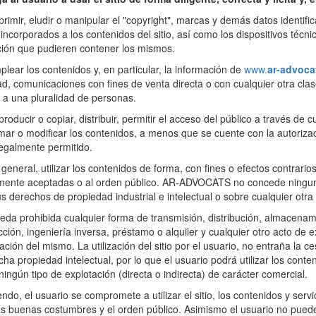
imir, eludir o manipular el "copyright", marcas y demás datos identi
s incorporados a los contenidos del sitio, así como los dispositivos té
ción que pudieren contener los mismos.
ear los contenidos y, en particular, la información de
www.
ar-advoca
ad, comunicaciones con fines de venta directa o con cualquier otra clas
s a una pluralidad de personas.
oducir o copiar, distribuir, permitir el acceso del público a través de
mar o modificar los contenidos, a menos que se cuente con la autorizaci
legalmente permitido.
eneral, utilizar los contenidos de forma, con fines o efectos contrarios
mente aceptadas o al orden público. AR-ADVOCATS no concede ninguna 
s derechos de propiedad industrial e intelectual o sobre cualquier otra
a prohibida cualquier forma de transmisión, distribución, almacenami
ción, ingeniería inversa, préstamo o alquiler y cualquier otro acto de e
ación del mismo. La utilización del sitio por el usuario, no entraña la ce
cha propiedad intelectual, por lo que el usuario podrá utilizar los con
 ningún tipo de explotación (directa o indirecta) de carácter comercial.
do, el usuario se compromete a utilizar el sitio, los contenidos y serv
as buenas costumbres y el orden público. Asimismo el usuario no puede ut