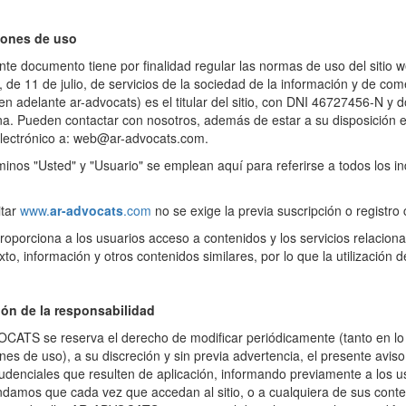
iones de uso
nte documento tiene por finalidad regular las normas de uso del sitio w
 de 11 de julio, de servicios de la sociedad de la información y de c
en adelante ar-advocats) es el titular del sitio, con DNI 46727456-N y 
a. Pueden contactar con nosotros, además de estar a su disposición en
electrónico a: web@ar-advocats.com.
inos "Usted" y "Usuario" se emplean aquí para referirse a todos los i
itar
www.
ar-advocats
.com
no se exige la previa suscripción o registro
 proporciona a los usuarios acceso a contenidos y los servicios relac
exto, información y otros contenidos similares, por lo que la utilización 
ión de la responsabilidad
ATS se reserva el derecho de modificar periódicamente (tanto en lo re
nes de uso), a su discreción y sin previa advertencia, el presente aviso
rudenciales que resulten de aplicación, informando previamente a los us
amos que cada vez que accedan al sitio, o a cualquiera de sus conteni